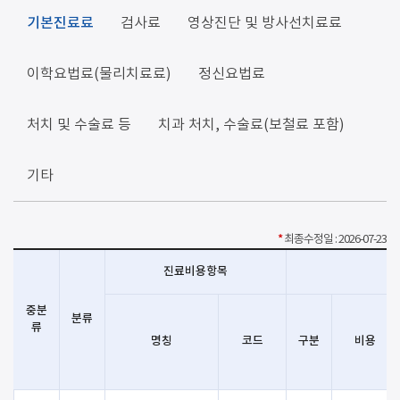
기본진료료
검사료
영상진단 및 방사선치료료
이학요법료(물리치료료)
정신요법료
처치 및 수술료 등
치과 처치, 수술료(보철료 포함)
기타
*
최종수정일 : 2026-07-23
진료비용항목
중분
분류
류
명칭
코드
구분
비용