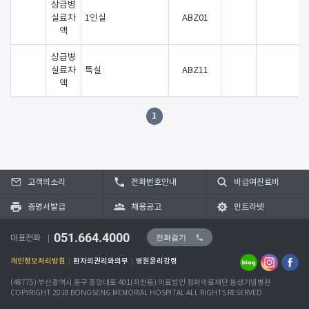
상급병
실료차
1인실
ABZ01
0
액
상급병
실료차
특실
ABZ11
0
액
1
고객의소리
전화번호안내
비급여진료비
증명서발급
채용공고
인트라넷
051.664.4000
전화걸기
대표전화
개인정보처리방침
환자의권리와의무
병원윤리강령
(48775) 부산광역시 동구 중앙대로 401(좌천동) 의료법인 정화의료재단 봉생기념병원
COPYRIGHT 2018 BONGSENG MEMORIAL HOSPITAL ALL RIGHTS RESERVED.