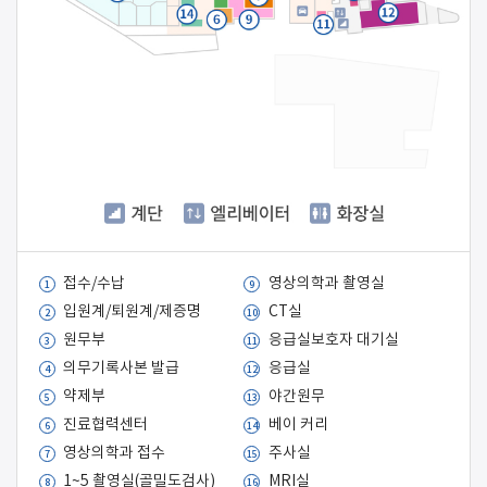
접수/수납
영상의학과 촬영실
1
9
입원계/퇴원계/제증명
CT실
2
10
원무부
응급실보호자 대기실
3
11
의무기록사본 발급
응급실
4
12
약제부
야간원무
5
13
진료협력센터
베이 커리
6
14
영상의학과 접수
주사실
7
15
1~5 촬영실(골밀도검사)
MRI실
8
16