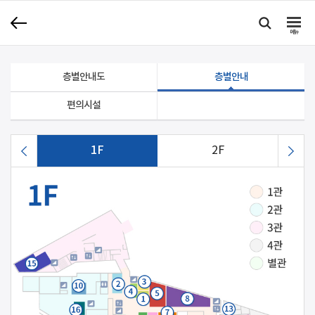
메뉴
층별안내도
층별안내
편의시설
1F
2F