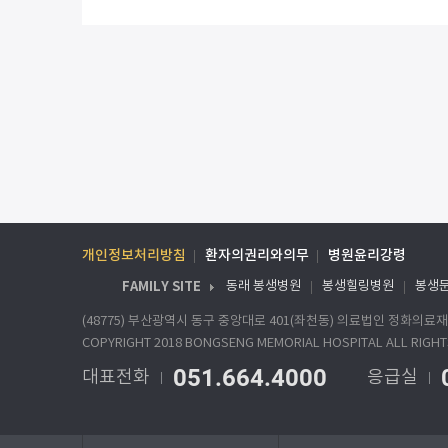
개인정보처리방침
환자의권리와의무
병원윤리강령
FAMILY SITE
동래 봉생병원
봉생힐링병원
봉생
(48775) 부산광역시 동구 중앙대로 401(좌천동) 의료법인 정화의
COPYRIGHT 2018 BONGSENG MEMORIAL HOSPITAL ALL RIGHT
051.664.4000
대표전화
응급실