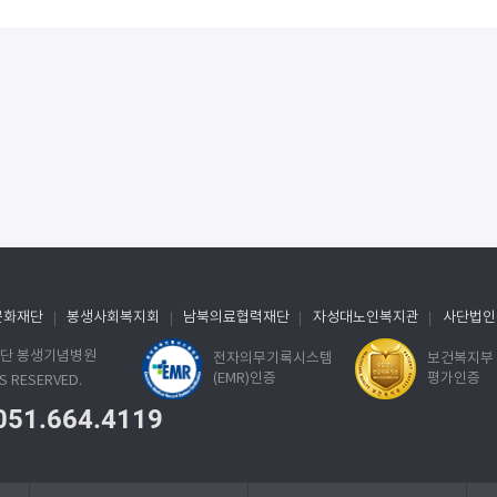
문화재단
봉생사회복지회
남북의료협력재단
자성대노인복지관
사단법인
료재단 봉생기념병원
전자의무기록시스템
보건복지부
(EMR)인증
평가인증
S RESERVED.
051.664.4119