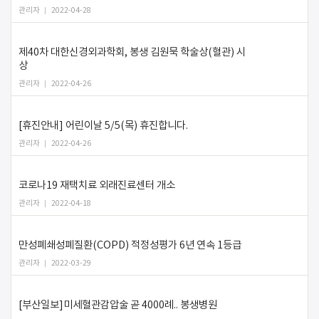
관리자
2022-04-28
제40차 대한신경외과학회, 봉생 김원묵 학술상(혈관) 시
상
관리자
2022-04-26
[휴진안내] 어린이날 5/5(목) 휴진합니다.
관리자
2022-04-26
코로나19 재택치료 외래진료센터 개소
관리자
2022-04-18
만성폐쇄성폐질환(COPD) 적정성평가 6년 연속 1등급
관리자
2022-03-29
[부산일보]미세혈관감압술 곧 4000례.. 봉생병원