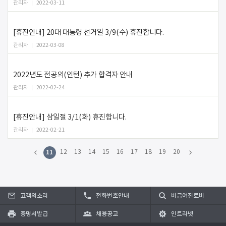
관리자
2022-03-11
[휴진안내] 20대 대통령 선거일 3/9(수) 휴진합니다.
관리자
2022-03-08
2022년도 전공의(인턴) 추가 합격자 안내
관리자
2022-02-24
[휴진안내] 삼일절 3/1(화) 휴진합니다.
관리자
2022-02-21
11
12
13
14
15
16
17
18
19
20
고객의소리
전화번호안내
비급여진료비
증명서발급
채용공고
인트라넷