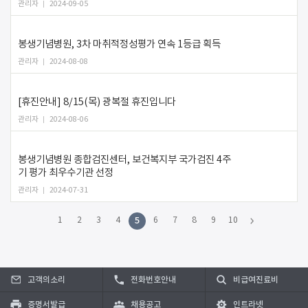
관리자
2024-09-05
봉생기념병원, 3차 마취적정성평가 연속 1등급 획득
관리자
2024-08-08
[휴진안내] 8/15(목) 광복절 휴진입니다
관리자
2024-08-06
봉생기념병원 종합검진센터, 보건복지부 국가검진 4주
기 평가 최우수기관 선정
관리자
2024-07-31
5
1
2
3
4
6
7
8
9
10
고객의소리
전화번호안내
비급여진료비
증명서발급
채용공고
인트라넷