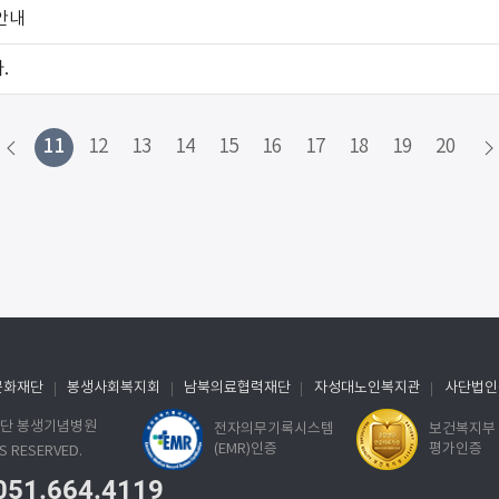
 안내
.
11
12
13
14
15
16
17
18
19
20
문화재단
봉생사회복지회
남북의료협력재단
자성대노인복지관
사단법인
료재단 봉생기념병원
전자의무기록시스템
보건복지부
(EMR)인증
평가인증
S RESERVED.
051.664.4119