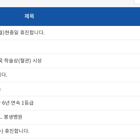
제목
6(월)현충일 휴진합니다.
묵 학술상(혈관) 시상
니다.
소
 6년 연속 1등급
.. 봉생병원
수) 휴진합니다.