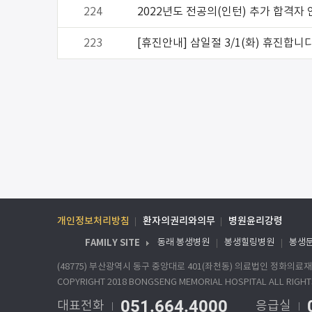
224
2022년도 전공의(인턴) 추가 합격자
223
[휴진안내] 삼일절 3/1(화) 휴진합니다
개인정보처리방침
환자의권리와의무
병원윤리강령
FAMILY SITE
동래 봉생병원
봉생힐링병원
봉생
(48775) 부산광역시 동구 중앙대로 401(좌천동) 의료법인 정화의
COPYRIGHT 2018 BONGSENG MEMORIAL HOSPITAL ALL RIGHT
051.664.4000
대표전화
응급실