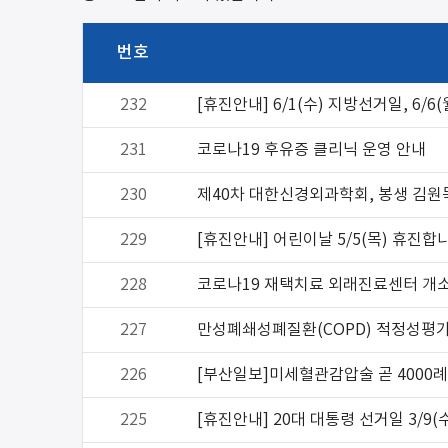
번호
232
[휴진안내] 6/1(수) 지방선거일, 6/
231
코로나19 후유증 클리닉 운영 안내
230
제40차 대한신경외과학회, 봉생 김원
229
[휴진안내] 어린이날 5/5(목) 휴진합
228
코로나19 재택치료 외래진료센터 개
227
만성폐쇄성폐질환(COPD) 적정성평가
226
[부산일보]미세혈관감압술 곧 4000례
225
[휴진안내] 20대 대통령 선거일 3/9(